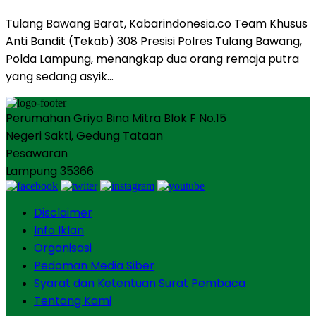
Tulang Bawang Barat, Kabarindonesia.co Team Khusus
Anti Bandit (Tekab) 308 Presisi Polres Tulang Bawang,
Polda Lampung, menangkap dua orang remaja putra
yang sedang asyik…
Perumahan Griya Bina Mitra Blok F No.15
Negeri Sakti, Gedung Tataan
Pesawaran
Lampung 35366
Disclaimer
Info Iklan
Organisasi
Pedoman Media Siber
Syarat dan Ketentuan Surat Pembaca
Tentang Kami