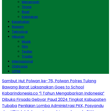
Menengah
Tinggi
Riset
Kebijakan
Kesehatan
Ragam
Teknologi
Hiburan
Musik
Film
Teater
Tradisi
Internasional
Olahraga
OPINI
Sambut Hut Polwan ke-76, Polwan Polres Tulang
Bawang Barat Laksanakan Goes to School
Kabarindonesia.co “1 Tahun Mengabarkan Indonesia”
Dibuka Firsada Gebyar Paud 2024 Tingkat Kabupaten
Tubaba
Penilaian Lomba Administrasi PKK, Posyandu