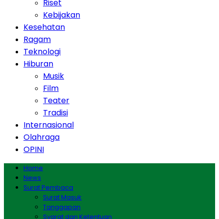
Riset
Kebijakan
Kesehatan
Ragam
Teknologi
Hiburan
Musik
Film
Teater
Tradisi
Internasional
Olahraga
OPINI
Home
News
Surat Pembaca
Surat Masuk
Tanggapan
Syarat dan Ketentuan