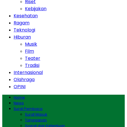
Riset
Kebijakan
Kesehatan
Ragam
Teknologi
Hiburan
Musik
Film
Teater
Tradisi
Internasional
Olahraga
OPINI
Home
News
Surat Pembaca
Surat Masuk
Tanggapan
Syarat dan Ketentuan