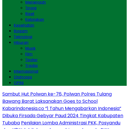
Menengah
Tinggi
Riset
Kebijakan
Kesehatan
Ragam
Teknologi
Hiburan
Musik
Film
Teater
Tradisi
Internasional
Olahraga
OPINI
Sambut Hut Polwan ke-76, Polwan Polres Tulang
Bawang Barat Laksanakan Goes to School
Kabarindonesia.co “1 Tahun Mengabarkan Indonesia”
Dibuka Firsada Gebyar Paud 2024 Tingkat Kabupaten
Tubaba
Penilaian Lomba Administrasi PKK, Posyandu