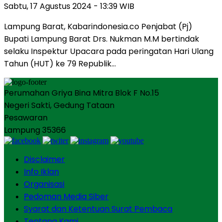
Sabtu, 17 Agustus 2024 - 13:39 WIB
Lampung Barat, Kabarindonesia.co Penjabat (Pj)
Bupati Lampung Barat Drs. Nukman M.M bertindak
selaku Inspektur Upacara pada peringatan Hari Ulang
Tahun (HUT) ke 79 Republik…
Perumahan Griya Bina Mitra Blok F No.15
Negeri Sakti, Gedung Tataan
Pesawaran
Lampung 35366
Disclaimer
Info Iklan
Organisasi
Pedoman Media Siber
Syarat dan Ketentuan Surat Pembaca
Tentang Kami