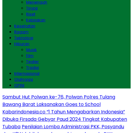
Menengah
Tinggi
Riset
Kebijakan
Kesehatan
Ragam
Teknologi
Hiburan
Musik
Film
Teater
Tradisi
Internasional
Olahraga
OPINI
Sambut Hut Polwan ke-76, Polwan Polres Tulang
Bawang Barat Laksanakan Goes to School
Kabarindonesia.co “1 Tahun Mengabarkan Indonesia”
Dibuka Firsada Gebyar Paud 2024 Tingkat Kabupaten
Tubaba
Penilaian Lomba Administrasi PKK, Posyandu