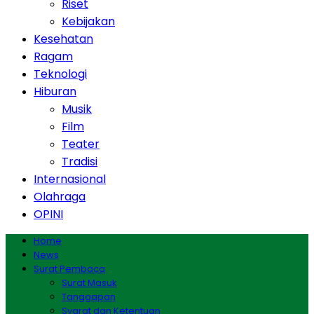
Riset
Kebijakan
Kesehatan
Ragam
Teknologi
Hiburan
Musik
Film
Teater
Tradisi
Internasional
Olahraga
OPINI
Home
News
Surat Pembaca
Surat Masuk
Tanggapan
Syarat dan Ketentuan