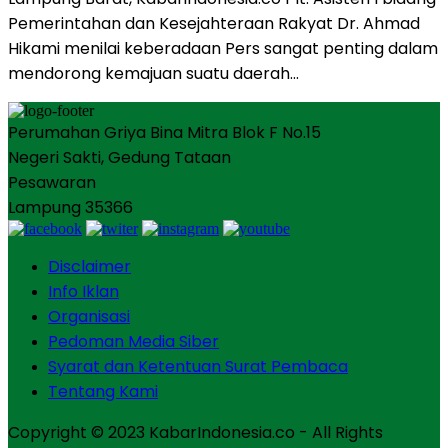
Pemerintahan dan Kesejahteraan Rakyat Dr. Ahmad
Hikami menilai keberadaan Pers sangat penting dalam
mendorong kemajuan suatu daerah…
Perumahan Griya Bina Mitra Blok F No.15
Negeri Sakti, Gedung Tataan
Pesawaran
Lampung 35366
Disclaimer
Info Iklan
Organisasi
Pedoman Media Siber
Syarat dan Ketentuan Surat Pembaca
Tentang Kami
Copyright © 2023 KabarIndonesia.co - All Rights