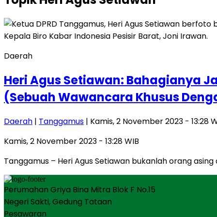
Daerah
Heri Agus Setiawan: Bahagianya J
(Sebuah Wawancara Khusus Deng
Daerah
|
Tanggamus
| Kamis, 2 November 2023 - 13:28 
Kamis, 2 November 2023 - 13:28 WIB
Tanggamus – Heri Agus Setiawan bukanlah orang asing da
Perumahan Griya Bina Mitra Blok F No.15
Negeri Sakti, Gedung Tataan
Pesawaran