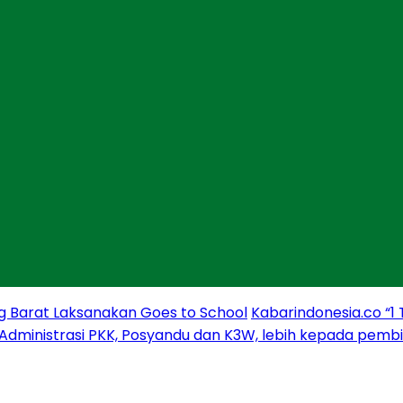
g Barat Laksanakan Goes to School
Kabarindonesia.co “1
 Administrasi PKK, Posyandu dan K3W, lebih kepada pem