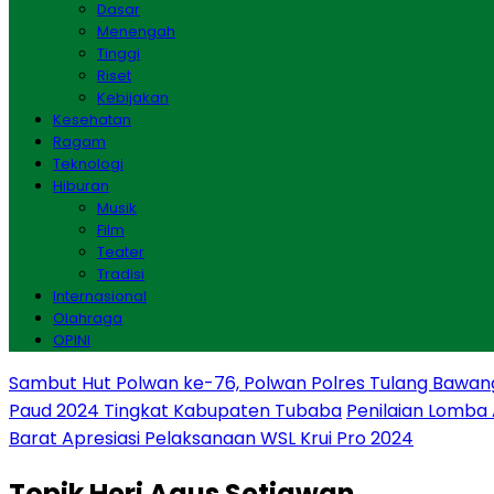
Dasar
Menengah
Tinggi
Riset
Kebijakan
Kesehatan
Ragam
Teknologi
Hiburan
Musik
Film
Teater
Tradisi
Internasional
Olahraga
OPINI
Sambut Hut Polwan ke-76, Polwan Polres Tulang Bawan
Paud 2024 Tingkat Kabupaten Tubaba
Penilaian Lomba
Barat Apresiasi Pelaksanaan WSL Krui Pro 2024
Topik
Heri Agus Setiawan