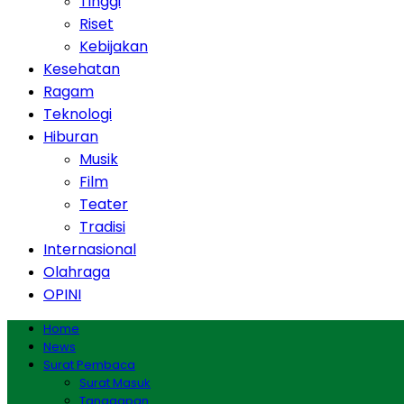
Tinggi
Riset
Kebijakan
Kesehatan
Ragam
Teknologi
Hiburan
Musik
Film
Teater
Tradisi
Internasional
Olahraga
OPINI
Home
News
Surat Pembaca
Surat Masuk
Tanggapan