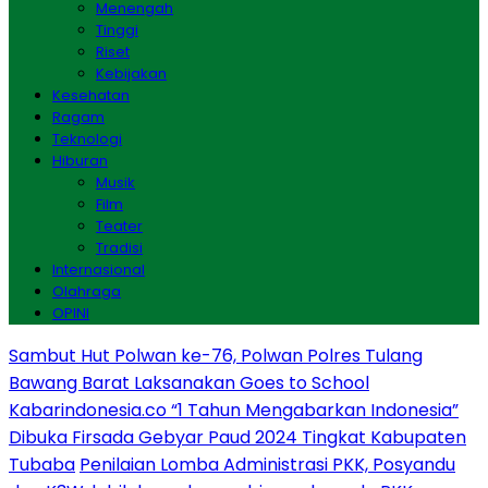
Menengah
Tinggi
Riset
Kebijakan
Kesehatan
Ragam
Teknologi
Hiburan
Musik
Film
Teater
Tradisi
Internasional
Olahraga
OPINI
Sambut Hut Polwan ke-76, Polwan Polres Tulang
Bawang Barat Laksanakan Goes to School
Kabarindonesia.co “1 Tahun Mengabarkan Indonesia”
Dibuka Firsada Gebyar Paud 2024 Tingkat Kabupaten
Tubaba
Penilaian Lomba Administrasi PKK, Posyandu