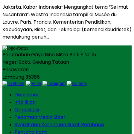
Jakarta, Kabar Indonesia-Mengangkat tema “Selimut
Nusantara”, Wastra Indonesia tampil di Musée du
Louvre, Paris, Prancis. Kementerian Pendidikan,
Kebudayaan, Riset, dan Teknologi (Kemendikbudristek)
mendukung penuh…
Perumahan Griya Bina Mitra Blok F No.15
Negeri Sakti, Gedung Tataan
Pesawaran
Lampung 35366
Disclaimer
Info Iklan
Organisasi
Pedoman Media Siber
Syarat dan Ketentuan Surat Pembaca
Tentang Kami