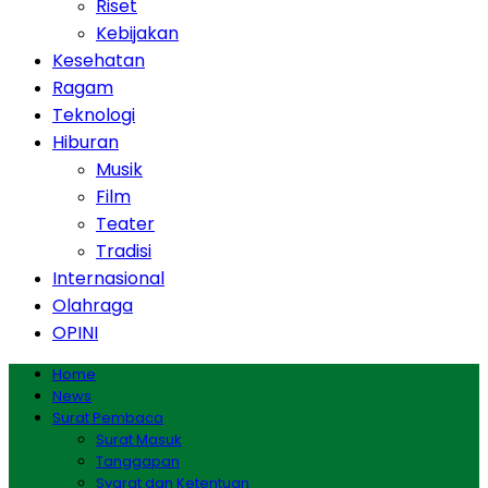
Riset
Kebijakan
Kesehatan
Ragam
Teknologi
Hiburan
Musik
Film
Teater
Tradisi
Internasional
Olahraga
OPINI
Home
News
Surat Pembaca
Surat Masuk
Tanggapan
Syarat dan Ketentuan