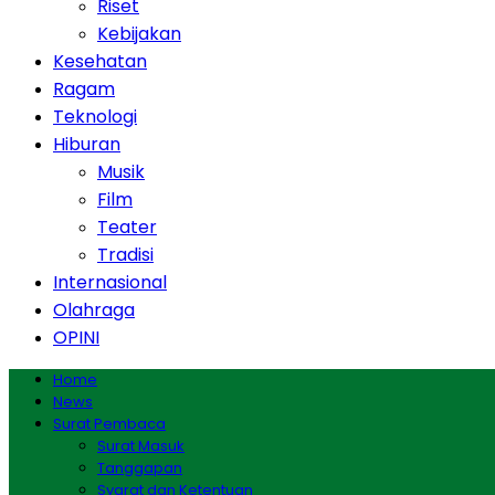
Riset
Kebijakan
Kesehatan
Ragam
Teknologi
Hiburan
Musik
Film
Teater
Tradisi
Internasional
Olahraga
OPINI
Home
News
Surat Pembaca
Surat Masuk
Tanggapan
Syarat dan Ketentuan