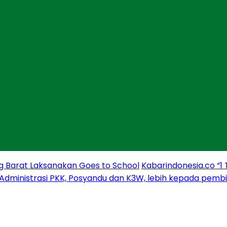
g Barat Laksanakan Goes to School
Kabarindonesia.co “1
 Administrasi PKK, Posyandu dan K3W, lebih kepada pem