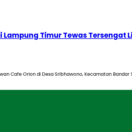
di Lampung Timur Tewas Tersengat Li
awan Cafe Orion di Desa Sribhawono, Kecamatan Bandar