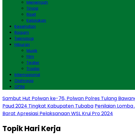
Menengah
Tinggi
Riset
Kebijakan
Kesehatan
Ragam
Teknologi
Hiburan
Musik
Film
Teater
Tradisi
Internasional
Olahraga
OPINI
Sambut Hut Polwan ke-76, Polwan Polres Tulang Bawan
Paud 2024 Tingkat Kabupaten Tubaba
Penilaian Lomba
Barat Apresiasi Pelaksanaan WSL Krui Pro 2024
Topik
Hari Kerja