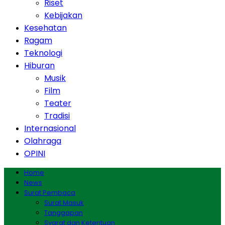
Riset
Kebijakan
Kesehatan
Ragam
Teknologi
Hiburan
Musik
Film
Teater
Tradisi
Internasional
Olahraga
OPINI
Home
News
Surat Pembaca
Surat Masuk
Tanggapan
Syarat dan Ketentuan