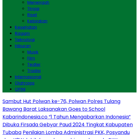
Menengah
Tinggi
Riset
Kebijakan
Kesehatan
Ragam
Teknologi
Hiburan
Musik
Film
Teater
Tradisi
Internasional
Olahraga
OPINI
Sambut Hut Polwan ke-76, Polwan Polres Tulang
Bawang Barat Laksanakan Goes to School
Kabarindonesia.co “1 Tahun Mengabarkan Indonesia”
Dibuka Firsada Gebyar Paud 2024 Tingkat Kabupaten
Tubaba
Penilaian Lomba Administrasi PKK, Posyandu