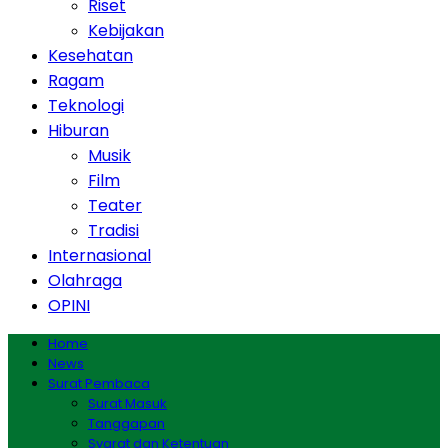
Riset
Kebijakan
Kesehatan
Ragam
Teknologi
Hiburan
Musik
Film
Teater
Tradisi
Internasional
Olahraga
OPINI
Home
News
Surat Pembaca
Surat Masuk
Tanggapan
Syarat dan Ketentuan