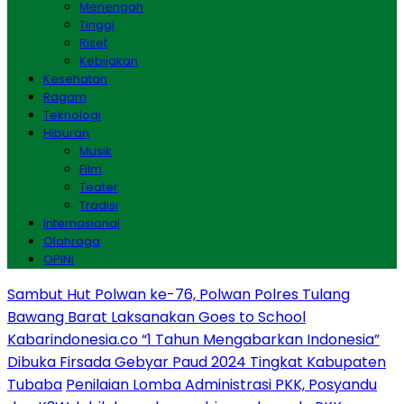
Menengah
Tinggi
Riset
Kebijakan
Kesehatan
Ragam
Teknologi
Hiburan
Musik
Film
Teater
Tradisi
Internasional
Olahraga
OPINI
Sambut Hut Polwan ke-76, Polwan Polres Tulang
Bawang Barat Laksanakan Goes to School
Kabarindonesia.co “1 Tahun Mengabarkan Indonesia”
Dibuka Firsada Gebyar Paud 2024 Tingkat Kabupaten
Tubaba
Penilaian Lomba Administrasi PKK, Posyandu