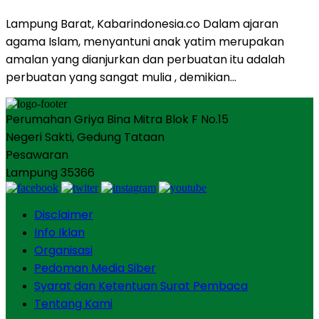
Lampung Barat, Kabarindonesia.co Dalam ajaran
agama Islam, menyantuni anak yatim merupakan
amalan yang dianjurkan dan perbuatan itu adalah
perbuatan yang sangat mulia , demikian…
Perumahan Griya Bina Mitra Blok F No.15
Negeri Sakti, Gedung Tataan
Pesawaran
Lampung 35366
Disclaimer
Info Iklan
Organisasi
Pedoman Media Siber
Syarat dan Ketentuan Surat Pembaca
Tentang Kami