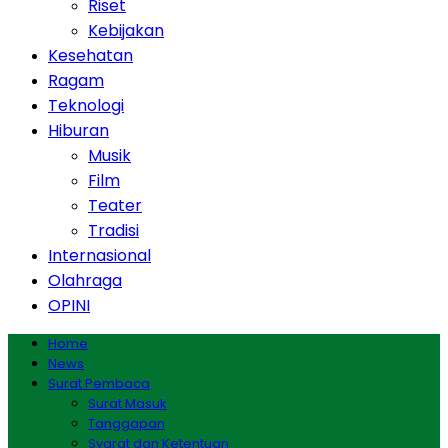
Riset
Kebijakan
Kesehatan
Ragam
Teknologi
Hiburan
Musik
Film
Teater
Tradisi
Internasional
Olahraga
OPINI
Home
News
Surat Pembaca
Surat Masuk
Tanggapan
Syarat dan Ketentuan