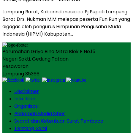
Lampung Barat, Kabarindonesia.co Pj Bupati Lampung
Barat Drs. Nukman M.M melepas peserta Fun Run yang
digagas oleh pengurus Himpunan Pengusaha Muda
Indonesia (HIPMI) Kabupaten…
Perumahan Griya Bina Mitra Blok F No.15
Negeri Sakti, Gedung Tataan
Pesawaran
Lampung 35366
Disclaimer
Info Iklan
Organisasi
Pedoman Media Siber
Syarat dan Ketentuan Surat Pembaca
Tentang Kami