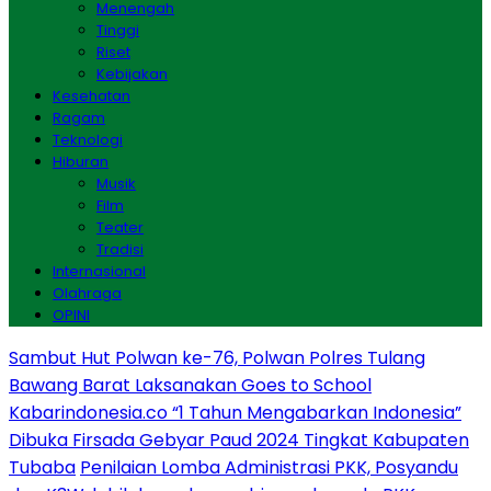
Menengah
Tinggi
Riset
Kebijakan
Kesehatan
Ragam
Teknologi
Hiburan
Musik
Film
Teater
Tradisi
Internasional
Olahraga
OPINI
Sambut Hut Polwan ke-76, Polwan Polres Tulang
Bawang Barat Laksanakan Goes to School
Kabarindonesia.co “1 Tahun Mengabarkan Indonesia”
Dibuka Firsada Gebyar Paud 2024 Tingkat Kabupaten
Tubaba
Penilaian Lomba Administrasi PKK, Posyandu