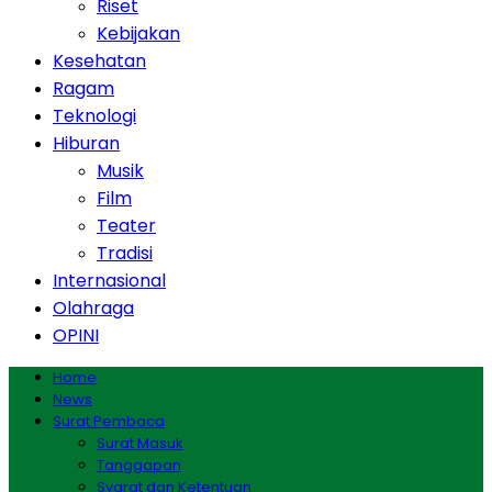
Riset
Kebijakan
Kesehatan
Ragam
Teknologi
Hiburan
Musik
Film
Teater
Tradisi
Internasional
Olahraga
OPINI
Home
News
Surat Pembaca
Surat Masuk
Tanggapan
Syarat dan Ketentuan