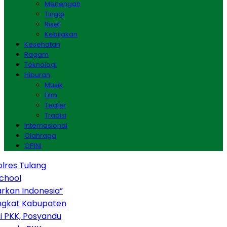
Menengah
Tinggi
Riset
Kebijakan
Kesehatan
Ragam
Teknologi
Hiburan
Musik
Film
Teater
Tradisi
Internasional
Olahraga
OPINI
res Tulang
hool
kan Indonesia”
ngkat Kabupaten
 PKK, Posyandu