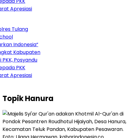
epada PKK
rat Apresiasi
res Tulang
hool
kan Indonesia”
ngkat Kabupaten
 PKK, Posyandu
epada PKK
rat Apresiasi
Topik
Hanura