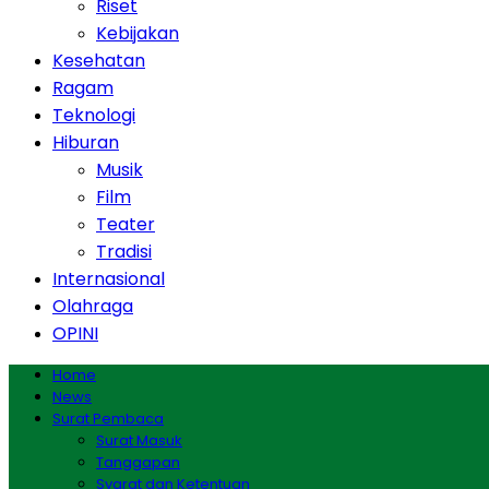
Riset
Kebijakan
Kesehatan
Ragam
Teknologi
Hiburan
Musik
Film
Teater
Tradisi
Internasional
Olahraga
OPINI
Home
News
Surat Pembaca
Surat Masuk
Tanggapan
Syarat dan Ketentuan