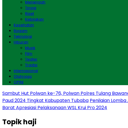
Menengah
Tinggi
Riset
Kebijakan
Kesehatan
Ragam
Teknologi
Hiburan
Musik
Film
Teater
Tradisi
Internasional
Olahraga
OPINI
Sambut Hut Polwan ke-76, Polwan Polres Tulang Bawan
Paud 2024 Tingkat Kabupaten Tubaba
Penilaian Lomba
Barat Apresiasi Pelaksanaan WSL Krui Pro 2024
Topik
haji