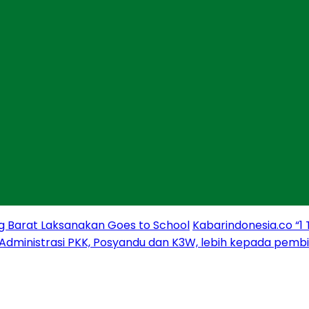
g Barat Laksanakan Goes to School
Kabarindonesia.co “1
 Administrasi PKK, Posyandu dan K3W, lebih kepada pem