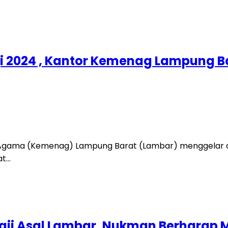
i 2024 , Kantor Kemenag Lampung B
n Agama (Kemenag) Lampung Barat (Lambar) menggelar 
at…
i Asal Lambar, Nukman Berharap M