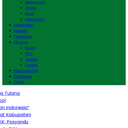
Menengah
Tinggi
Riset
Kebijakan
Kesehatan
Ragam
Teknologi
Hiburan
Musik
Film
Teater
Tradisi
Internasional
Olahraga
OPINI
 Tulang
l
 Indonesia”
at Kabupaten
K, Posyandu