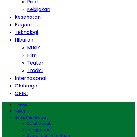
Riset
Kebijakan
Kesehatan
Ragam
Teknologi
Hiburan
Musik
Film
Teater
Tradisi
Internasional
Olahraga
OPINI
Home
News
Surat Pembaca
Surat Masuk
Tanggapan
Syarat dan Ketentuan