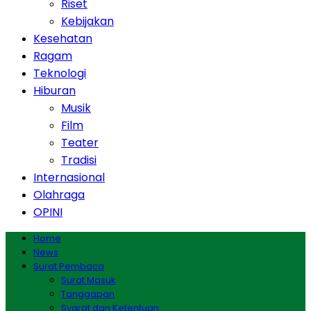
Riset
Kebijakan
Kesehatan
Ragam
Teknologi
Hiburan
Musik
Film
Teater
Tradisi
Internasional
Olahraga
OPINI
Home
News
Surat Pembaca
Surat Masuk
Tanggapan
Syarat dan Ketentuan