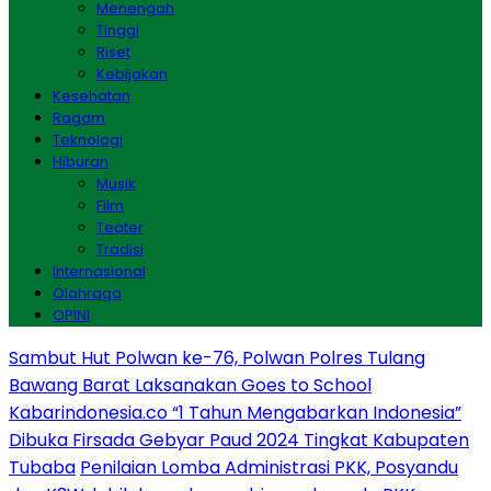
Menengah
Tinggi
Riset
Kebijakan
Kesehatan
Ragam
Teknologi
Hiburan
Musik
Film
Teater
Tradisi
Internasional
Olahraga
OPINI
Sambut Hut Polwan ke-76, Polwan Polres Tulang
Bawang Barat Laksanakan Goes to School
Kabarindonesia.co “1 Tahun Mengabarkan Indonesia”
Dibuka Firsada Gebyar Paud 2024 Tingkat Kabupaten
Tubaba
Penilaian Lomba Administrasi PKK, Posyandu