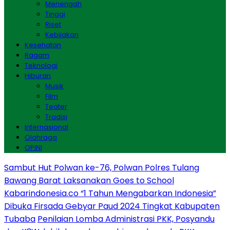
Menengah
Tinggi
Riset
Kebijakan
Kesehatan
Ragam
Teknologi
Hiburan
Musik
Film
Teater
Tradisi
Internasional
Olahraga
OPINI
Sambut Hut Polwan ke-76, Polwan Polres Tulang
Bawang Barat Laksanakan Goes to School
Kabarindonesia.co “1 Tahun Mengabarkan Indonesia”
Dibuka Firsada Gebyar Paud 2024 Tingkat Kabupaten
Tubaba
Penilaian Lomba Administrasi PKK, Posyandu