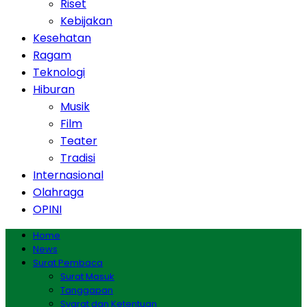
Riset
Kebijakan
Kesehatan
Ragam
Teknologi
Hiburan
Musik
Film
Teater
Tradisi
Internasional
Olahraga
OPINI
Home
News
Surat Pembaca
Surat Masuk
Tanggapan
Syarat dan Ketentuan