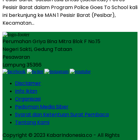
Pesisir Barat dalam Program Police Goes To School kali
ini berkunjung ke MAN 1 Pesisir Barat (Pesibar),
Kecamatan…
Perumahan Griya Bina Mitra Blok F No.15
Negeri Sakti, Gedung Tataan
Pesawaran
Lampung 35366
Disclaimer
Info Iklan
Organisasi
Pedoman Media Siber
Syarat dan Ketentuan Surat Pembaca
Tentang Kami
Copyright © 2023 KabarIndonesia.co - All Rights