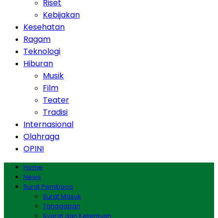
Riset
Kebijakan
Kesehatan
Ragam
Teknologi
Hiburan
Musik
Film
Teater
Tradisi
Internasional
Olahraga
OPINI
Home
News
Surat Pembaca
Surat Masuk
Tanggapan
Syarat dan Ketentuan