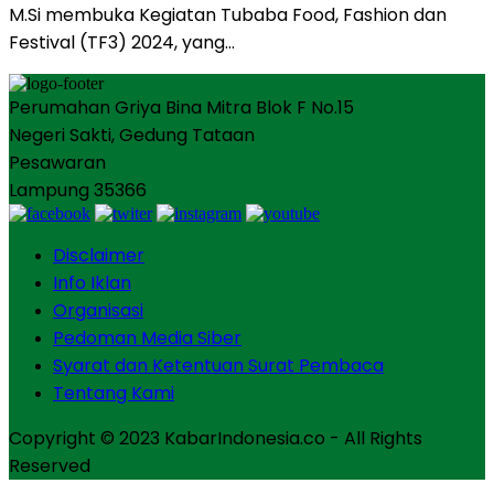
M.Si membuka Kegiatan Tubaba Food, Fashion dan
Festival (TF3) 2024, yang…
Perumahan Griya Bina Mitra Blok F No.15
Negeri Sakti, Gedung Tataan
Pesawaran
Lampung 35366
Disclaimer
Info Iklan
Organisasi
Pedoman Media Siber
Syarat dan Ketentuan Surat Pembaca
Tentang Kami
Copyright © 2023 KabarIndonesia.co - All Rights
Reserved