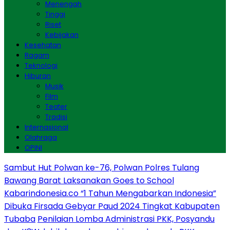
Menengah
Tinggi
Riset
Kebijakan
Kesehatan
Ragam
Teknologi
Hiburan
Musik
Film
Teater
Tradisi
Internasional
Olahraga
OPINI
Sambut Hut Polwan ke-76, Polwan Polres Tulang
Bawang Barat Laksanakan Goes to School
Kabarindonesia.co “1 Tahun Mengabarkan Indonesia”
Dibuka Firsada Gebyar Paud 2024 Tingkat Kabupaten
Tubaba
Penilaian Lomba Administrasi PKK, Posyandu