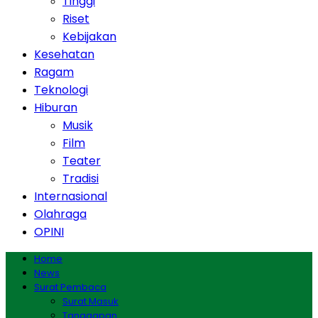
Tinggi
Riset
Kebijakan
Kesehatan
Ragam
Teknologi
Hiburan
Musik
Film
Teater
Tradisi
Internasional
Olahraga
OPINI
Home
News
Surat Pembaca
Surat Masuk
Tanggapan