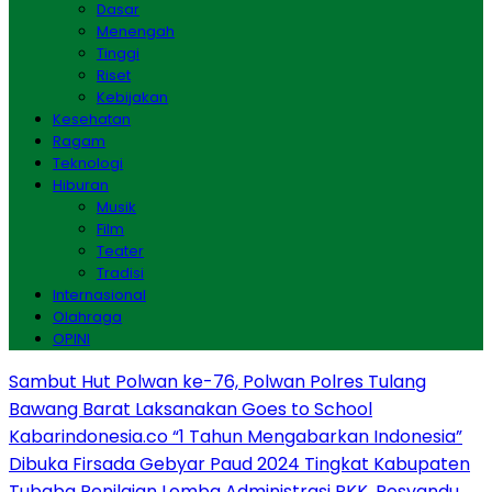
Dasar
Menengah
Tinggi
Riset
Kebijakan
Kesehatan
Ragam
Teknologi
Hiburan
Musik
Film
Teater
Tradisi
Internasional
Olahraga
OPINI
Sambut Hut Polwan ke-76, Polwan Polres Tulang
Bawang Barat Laksanakan Goes to School
Kabarindonesia.co “1 Tahun Mengabarkan Indonesia”
Dibuka Firsada Gebyar Paud 2024 Tingkat Kabupaten
Tubaba
Penilaian Lomba Administrasi PKK, Posyandu