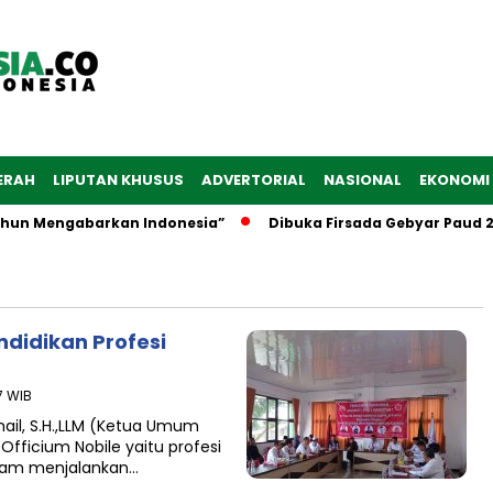
ERAH
LIPUTAN KHUSUS
ADVERTORIAL
NASIONAL
EKONOMI
hun Mengabarkan Indonesia”
Dibuka Firsada Gebyar Paud 2
ndidikan Profesi
7 WIB
mail, S.H.,LLM (Ketua Umum
Officium Nobile yaitu profesi
alam menjalankan…