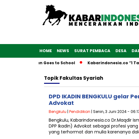
HOME
NEWS
SURAT PEMBACA
DESA
DA
 Barat Laksanakan Goes to School
Kabarindonesia.co “1 Ta
Topik
Fakultas Syariah
DPD IKADIN BENGKULU gelar Pe
Advokat
Bengkulu
|
Pendidikan
| Senin, 3 Juni 2024 - 06:1
Bengkulu, Kabarindonesia.co Dr.Maqdir Is
DPP Ikadin) Advokat sebagai profesi yang 
yang terhormat dan mulia karenanya d