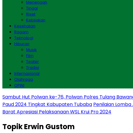
Menengah
Tinggi
Riset
Kebijakan
Kesehatan
Ragam
Teknologi
Hiburan
Musik
Film
Teater
Tradisi
Internasional
Olahraga
OPINI
Sambut Hut Polwan ke-76, Polwan Polres Tulang Bawan
Paud 2024 Tingkat Kabupaten Tubaba
Penilaian Lomba
Barat Apresiasi Pelaksanaan WSL Krui Pro 2024
Topik
Erwin Gustom