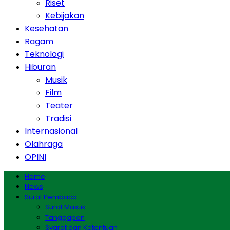
Riset
Kebijakan
Kesehatan
Ragam
Teknologi
Hiburan
Musik
Film
Teater
Tradisi
Internasional
Olahraga
OPINI
Home
News
Surat Pembaca
Surat Masuk
Tanggapan
Syarat dan Ketentuan