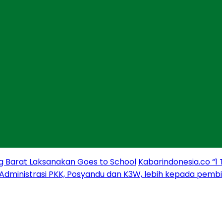
g Barat Laksanakan Goes to School
Kabarindonesia.co “1
 Administrasi PKK, Posyandu dan K3W, lebih kepada pem