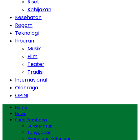
Riset
Kebijakan
Kesehatan
Ragam
Teknologi
Hiburan
Musik
Film
Teater
Tradisi
Internasional
Olahraga
OPINI
Home
News
Surat Pembaca
Surat Masuk
Tanggapan
Syarat dan Ketentuan