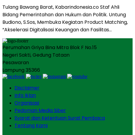
Tulang Bawang Barat, Kabarindonesia.co Staf Ahli
Bidang Pemerintahan dan Hukum dan Politik. Untung
Budiono, S.Sos, Membuka Kegiatan Product Matching,
“Akselerasi Digitalisasi Keuangan dan Fasilitas…
Perumahan Griya Bina Mitra Blok F No.15
Negeri Sakti, Gedung Tataan
Pesawaran
Lampung 35366
Disclaimer
Info Iklan
Organisasi
Pedoman Media Siber
Syarat dan Ketentuan Surat Pembaca
Tentang Kami