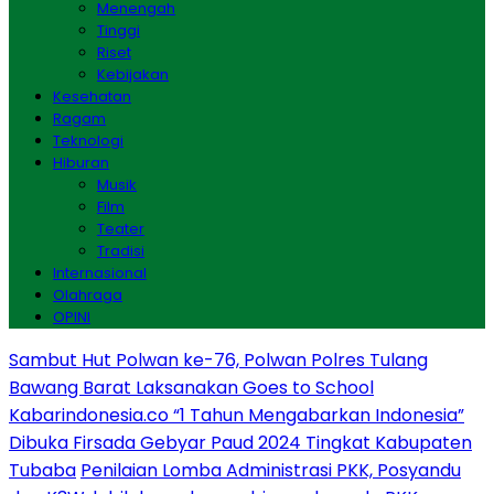
Menengah
Tinggi
Riset
Kebijakan
Kesehatan
Ragam
Teknologi
Hiburan
Musik
Film
Teater
Tradisi
Internasional
Olahraga
OPINI
Sambut Hut Polwan ke-76, Polwan Polres Tulang
Bawang Barat Laksanakan Goes to School
Kabarindonesia.co “1 Tahun Mengabarkan Indonesia”
Dibuka Firsada Gebyar Paud 2024 Tingkat Kabupaten
Tubaba
Penilaian Lomba Administrasi PKK, Posyandu