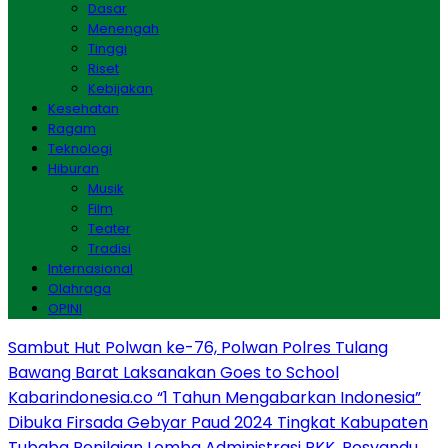
Dasar
Menengah
Tinggi
Riset
Kebijakan
Kesehatan
Ragam
Teknologi
Hiburan
Musik
Film
Teater
Tradisi
Internasional
Olahraga
OPINI
Sambut Hut Polwan ke-76, Polwan Polres Tulang
Bawang Barat Laksanakan Goes to School
Kabarindonesia.co “1 Tahun Mengabarkan Indonesia”
Dibuka Firsada Gebyar Paud 2024 Tingkat Kabupaten
Tubaba
Penilaian Lomba Administrasi PKK, Posyandu