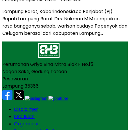
Lampung Barat, Kabarindonesia.co Penjabat (Pj)
Bupati Lampung Barat Drs. Nukman M.M sampaikan
rasa bangganya sebab, warisan budaya Papenyok dan
Celugam berasal dari Kabupaten Lampung…
Perumahan Griya Bina Mitra Blok F No.15
Negeri Sakti, Gedung Tataan
Pesawaran
Lampung 35366
Disclaimer
Info Iklan
Organisasi