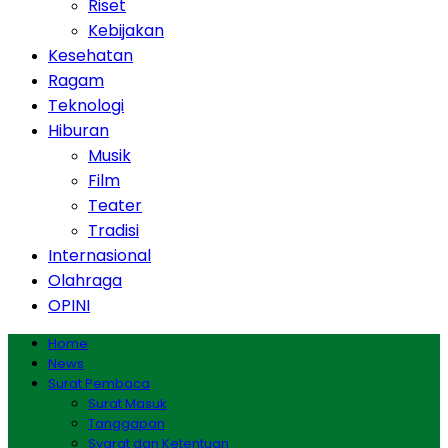
Riset
Kebijakan
Kesehatan
Ragam
Teknologi
Hiburan
Musik
Film
Teater
Tradisi
Internasional
Olahraga
OPINI
Home
News
Surat Pembaca
Surat Masuk
Tanggapan
Syarat dan Ketentuan