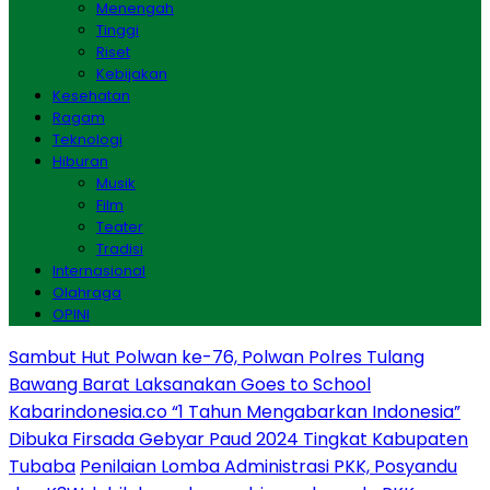
Menengah
Tinggi
Riset
Kebijakan
Kesehatan
Ragam
Teknologi
Hiburan
Musik
Film
Teater
Tradisi
Internasional
Olahraga
OPINI
Sambut Hut Polwan ke-76, Polwan Polres Tulang
Bawang Barat Laksanakan Goes to School
Kabarindonesia.co “1 Tahun Mengabarkan Indonesia”
Dibuka Firsada Gebyar Paud 2024 Tingkat Kabupaten
Tubaba
Penilaian Lomba Administrasi PKK, Posyandu