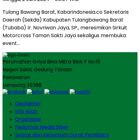
Tulang Bawang Barat, Kabarindonesia.co Sekretaris
Daerah (Sekda) Kabupaten Tulangbawang Barat
(Tubaba) Ir. Novriwan Jaya, SP., meresmikan Sirkuit
Motorcross Taman Sakti Jaya sekaligus membuka
event…
Perumahan Griya Bina Mitra Blok F No.15
Negeri Sakti, Gedung Tataan
Pesawaran
Lampung 35366
Disclaimer
Info Iklan
Organisasi
Pedoman Media Siber
Syarat dan Ketentuan Surat Pembaca