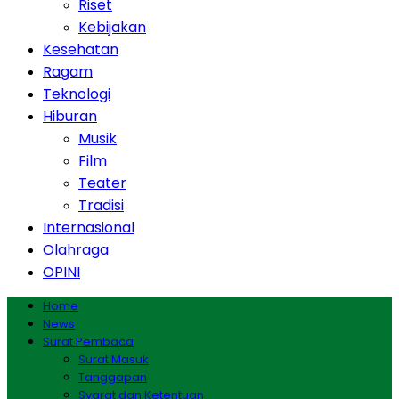
Riset
Kebijakan
Kesehatan
Ragam
Teknologi
Hiburan
Musik
Film
Teater
Tradisi
Internasional
Olahraga
OPINI
Home
News
Surat Pembaca
Surat Masuk
Tanggapan
Syarat dan Ketentuan