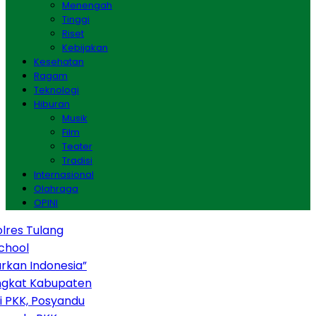
Menengah
Tinggi
Riset
Kebijakan
Kesehatan
Ragam
Teknologi
Hiburan
Musik
Film
Teater
Tradisi
Internasional
Olahraga
OPINI
res Tulang
hool
kan Indonesia”
gkat Kabupaten
 PKK, Posyandu