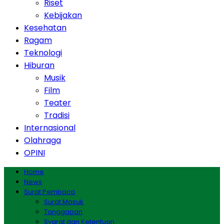
Riset
Kebijakan
Kesehatan
Ragam
Teknologi
Hiburan
Musik
Film
Teater
Tradisi
Internasional
Olahraga
OPINI
Home
News
Surat Pembaca
Surat Masuk
Tanggapan
Syarat dan Ketentuan