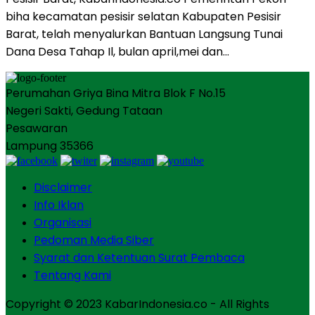
biha kecamatan pesisir selatan Kabupaten Pesisir
Barat, telah menyalurkan Bantuan Langsung Tunai
Dana Desa Tahap Il, bulan april,mei dan…
Perumahan Griya Bina Mitra Blok F No.15
Negeri Sakti, Gedung Tataan
Pesawaran
Lampung 35366
Disclaimer
Info Iklan
Organisasi
Pedoman Media Siber
Syarat dan Ketentuan Surat Pembaca
Tentang Kami
Copyright © 2023 KabarIndonesia.co - All Rights