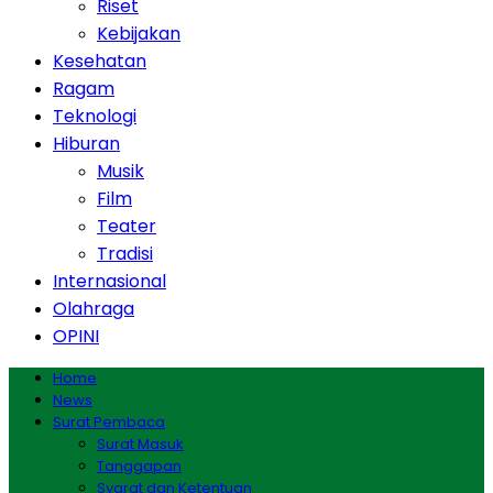
Riset
Kebijakan
Kesehatan
Ragam
Teknologi
Hiburan
Musik
Film
Teater
Tradisi
Internasional
Olahraga
OPINI
Home
News
Surat Pembaca
Surat Masuk
Tanggapan
Syarat dan Ketentuan