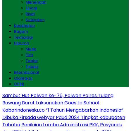
Menengah
Tinggi
Riset
Kebijakan
Kesehatan
Ragam
Teknologi
Hiburan
Musik
Film
Teater
Tradisi
Internasional
Olahraga
OPINI
Sambut Hut Polwan ke-76, Polwan Polres Tulang
Bawang Barat Laksanakan Goes to School
Kabarindonesia.co “1 Tahun Mengabarkan Indonesia”
Dibuka Firsada Gebyar Paud 2024 Tingkat Kabupaten
Tubaba
Penilaian Lomba Administrasi PKK, Posyandu