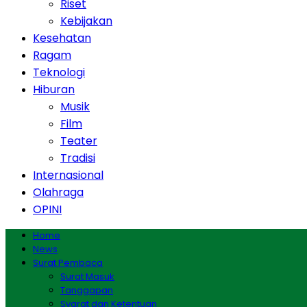
Riset
Kebijakan
Kesehatan
Ragam
Teknologi
Hiburan
Musik
Film
Teater
Tradisi
Internasional
Olahraga
OPINI
Home
News
Surat Pembaca
Surat Masuk
Tanggapan
Syarat dan Ketentuan