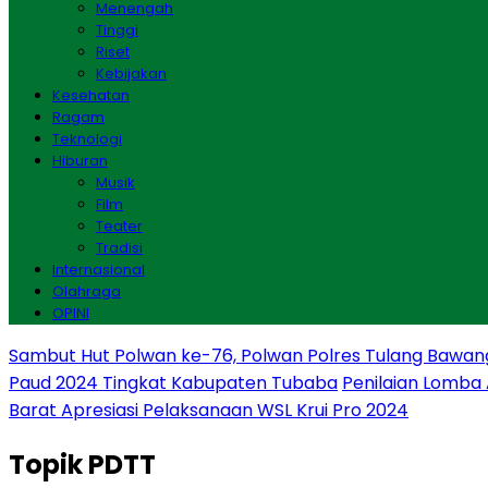
Menengah
Tinggi
Riset
Kebijakan
Kesehatan
Ragam
Teknologi
Hiburan
Musik
Film
Teater
Tradisi
Internasional
Olahraga
OPINI
Sambut Hut Polwan ke-76, Polwan Polres Tulang Bawan
Paud 2024 Tingkat Kabupaten Tubaba
Penilaian Lomba
Barat Apresiasi Pelaksanaan WSL Krui Pro 2024
Topik
PDTT