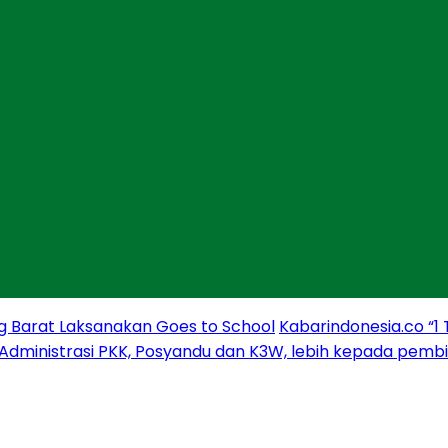
g Barat Laksanakan Goes to School
Kabarindonesia.co “1
 Administrasi PKK, Posyandu dan K3W, lebih kepada pem