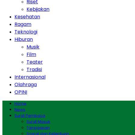
Riset
Kebijakan
Kesehatan
Ragam
Teknologi
Hiburan
Musik
Film
Teater
Tradisi
Internasional
Olahraga
OPINI
Home
News
Surat Pembaca
Surat Masuk
Tanggapan
Syarat dan Ketentuan