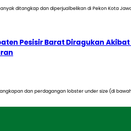
paten Pesisir Barat Diragukan Aki
uran
nangkapan dan perdagangan lobster under size (di bawah 