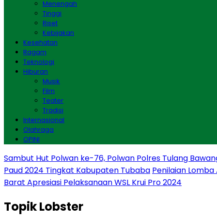
Menengah
Tinggi
Riset
Kebijakan
Kesehatan
Ragam
Teknologi
Hiburan
Musik
Film
Teater
Tradisi
Internasional
Olahraga
OPINI
Sambut Hut Polwan ke-76, Polwan Polres Tulang Bawan
Paud 2024 Tingkat Kabupaten Tubaba
Penilaian Lomba
Barat Apresiasi Pelaksanaan WSL Krui Pro 2024
Topik
Lobster