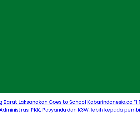
g Barat Laksanakan Goes to School
Kabarindonesia.co “1
 Administrasi PKK, Posyandu dan K3W, lebih kepada pem