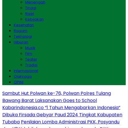
Menengah
Tinggi
Riset
Kebijakan
Kesehatan
Ragam
Teknologi
Hiburan
Musik
Film
Teater
Tradisi
Internasional
Olahraga
OPINI
Sambut Hut Polwan ke-76, Polwan Polres Tulang
Bawang Barat Laksanakan Goes to School
Kabarindonesia.co “1 Tahun Mengabarkan Indonesia”
Dibuka Firsada Gebyar Paud 2024 Tingkat Kabupaten
Tubaba
Penilaian Lomba Administrasi PKK, Posyandu