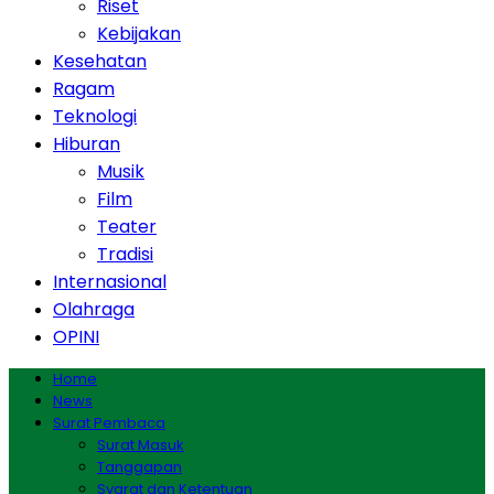
Riset
Kebijakan
Kesehatan
Ragam
Teknologi
Hiburan
Musik
Film
Teater
Tradisi
Internasional
Olahraga
OPINI
Home
News
Surat Pembaca
Surat Masuk
Tanggapan
Syarat dan Ketentuan