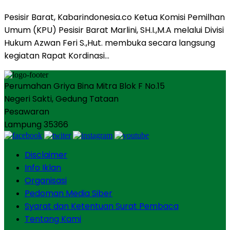
Pesisir Barat, Kabarindonesia.co Ketua Komisi Pemilhan
Umum (KPU) Pesisir Barat Marlini, SH.I.,M.A melalui Divisi
Hukum Azwan Feri S.,Hut. membuka secara langsung
kegiatan Rapat Kordinasi…
Perumahan Griya Bina Mitra Blok F No.15
Negeri Sakti, Gedung Tataan
Pesawaran
Lampung 35366
Disclaimer
Info Iklan
Organisasi
Pedoman Media Siber
Syarat dan Ketentuan Surat Pembaca
Tentang Kami