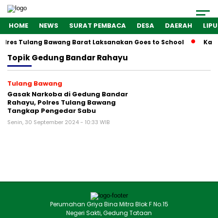
HOME
NEWS
SURAT PEMBACA
DESA
DAERAH
LIP
olres Tulang Bawang Barat Laksanakan Goes to School
Kaba
Topik
Gedung Bandar Rahayu
Tulang Bawang
Gasak Narkoba di Gedung Bandar
Rahayu, Polres Tulang Bawang
Tangkap Pengedar Sabu
Senin, 30 September 2024 - 10:33 WIB
Perumahan Griya Bina Mitra Blok F No.15
Negeri Sakti, Gedung Tataan