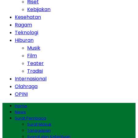
Riset
Kebijakan
Kesehatan
Ragam
Teknologi
Hiburan
Musik
Film
Teater
Tradisi
Internasional
Olahraga
OPINI
Home
News
Surat Pembaca
Surat Masuk
Tanggapan
Syarat dan Ketentuan