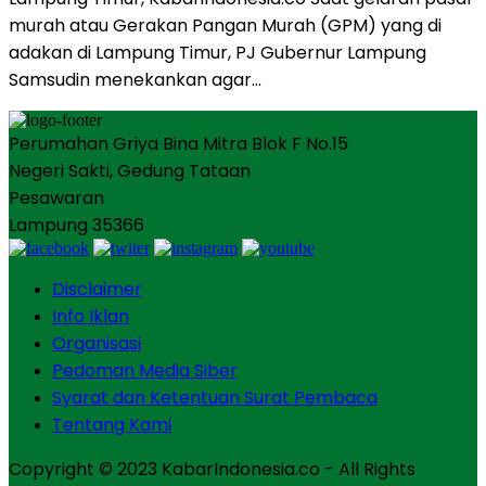
murah atau Gerakan Pangan Murah (GPM) yang di
adakan di Lampung Timur, PJ Gubernur Lampung
Samsudin menekankan agar…
Perumahan Griya Bina Mitra Blok F No.15
Negeri Sakti, Gedung Tataan
Pesawaran
Lampung 35366
Disclaimer
Info Iklan
Organisasi
Pedoman Media Siber
Syarat dan Ketentuan Surat Pembaca
Tentang Kami
Copyright © 2023 KabarIndonesia.co - All Rights