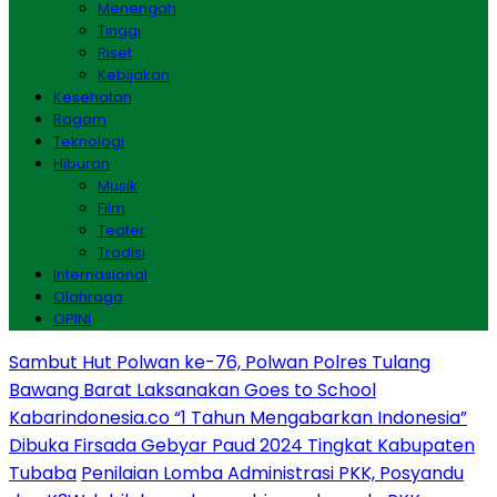
Menengah
Tinggi
Riset
Kebijakan
Kesehatan
Ragam
Teknologi
Hiburan
Musik
Film
Teater
Tradisi
Internasional
Olahraga
OPINI
Sambut Hut Polwan ke-76, Polwan Polres Tulang
Bawang Barat Laksanakan Goes to School
Kabarindonesia.co “1 Tahun Mengabarkan Indonesia”
Dibuka Firsada Gebyar Paud 2024 Tingkat Kabupaten
Tubaba
Penilaian Lomba Administrasi PKK, Posyandu