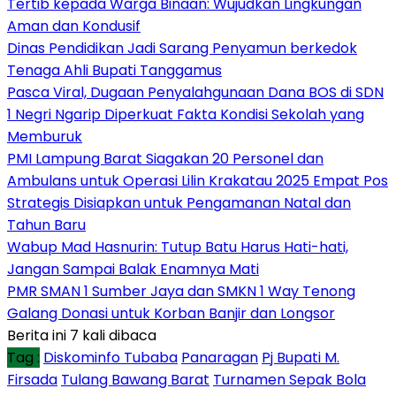
Tertib kepada Warga Binaan: Wujudkan Lingkungan
Aman dan Kondusif
Dinas Pendidikan Jadi Sarang Penyamun berkedok
Tenaga Ahli Bupati Tanggamus
Pasca Viral, Dugaan Penyalahgunaan Dana BOS di SDN
1 Negri Ngarip Diperkuat Fakta Kondisi Sekolah yang
Memburuk
PMI Lampung Barat Siagakan 20 Personel dan
Ambulans untuk Operasi Lilin Krakatau 2025 Empat Pos
Strategis Disiapkan untuk Pengamanan Natal dan
Tahun Baru
Wabup Mad Hasnurin: Tutup Batu Harus Hati-hati,
Jangan Sampai Balak Enamnya Mati
PMR SMAN 1 Sumber Jaya dan SMKN 1 Way Tenong
Galang Donasi untuk Korban Banjir dan Longsor
Berita ini 7 kali dibaca
Tag :
Diskominfo Tubaba
Panaragan
Pj Bupati M.
Firsada
Tulang Bawang Barat
Turnamen Sepak Bola