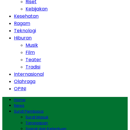
Riset
Kebijakan
Kesehatan
Ragam
Teknologi
Hiburan
Musik
Film
Teater
Tradisi
Internasional
Olahraga
OPINI
Home
News
Surat Pembaca
Surat Masuk
Tanggapan
Syarat dan Ketentuan