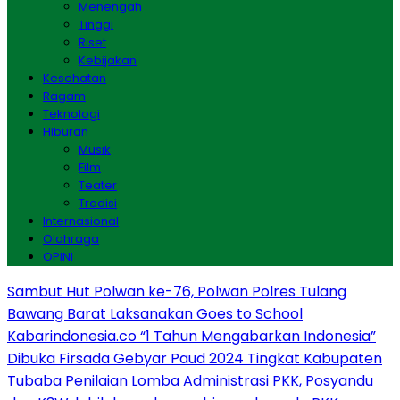
Menengah
Tinggi
Riset
Kebijakan
Kesehatan
Ragam
Teknologi
Hiburan
Musik
Film
Teater
Tradisi
Internasional
Olahraga
OPINI
Sambut Hut Polwan ke-76, Polwan Polres Tulang
Bawang Barat Laksanakan Goes to School
Kabarindonesia.co “1 Tahun Mengabarkan Indonesia”
Dibuka Firsada Gebyar Paud 2024 Tingkat Kabupaten
Tubaba
Penilaian Lomba Administrasi PKK, Posyandu