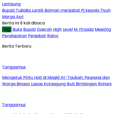
Lampung
Bupati TuBaBa Lantik Boiman menjabat Pj kepala Tiyuh
Marga Asri
Berita ini 9 kali dibaca
Tag :
Buka
Bupati
Daerah
High
Level
M. Firsada
Meeting
Pendapatan
Penjabat
Rakor
Berita Terbaru
Tanggamus
Mengetuk Pintu Hati di Masjid At-Taubah: Pegawai dan
Warga Binaan Lapas Kotaagung Ikuti Bimbingan Rohani
Tanggamus