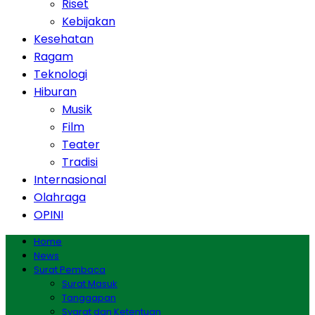
Riset
Kebijakan
Kesehatan
Ragam
Teknologi
Hiburan
Musik
Film
Teater
Tradisi
Internasional
Olahraga
OPINI
Home
News
Surat Pembaca
Surat Masuk
Tanggapan
Syarat dan Ketentuan