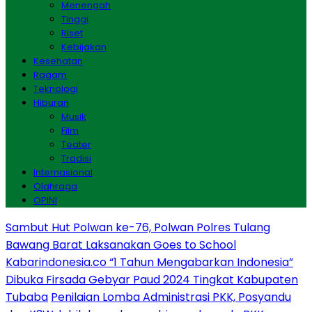
Menengah
Tinggi
Riset
Kebijakan
Kesehatan
Ragam
Teknologi
Hiburan
Musik
Film
Teater
Tradisi
Internasional
Olahraga
OPINI
Sambut Hut Polwan ke-76, Polwan Polres Tulang
Bawang Barat Laksanakan Goes to School
Kabarindonesia.co “1 Tahun Mengabarkan Indonesia”
Dibuka Firsada Gebyar Paud 2024 Tingkat Kabupaten
Tubaba
Penilaian Lomba Administrasi PKK, Posyandu