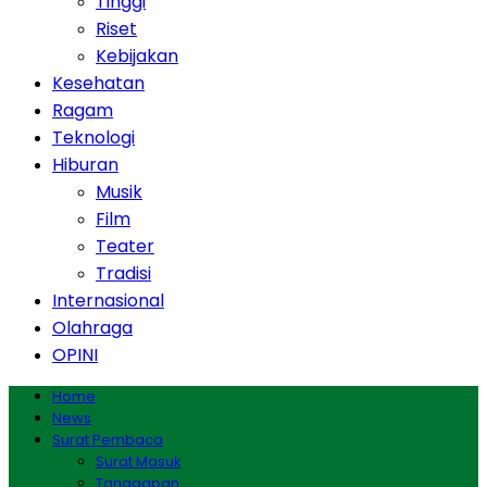
Tinggi
Riset
Kebijakan
Kesehatan
Ragam
Teknologi
Hiburan
Musik
Film
Teater
Tradisi
Internasional
Olahraga
OPINI
Home
News
Surat Pembaca
Surat Masuk
Tanggapan