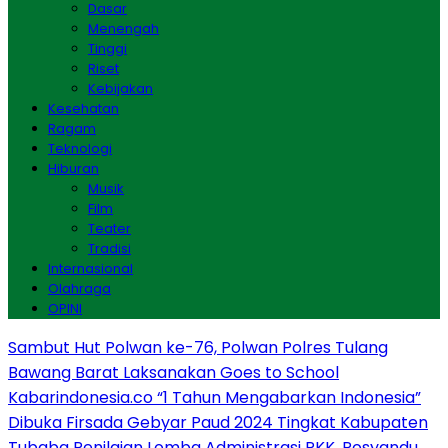
Dasar
Menengah
Tinggi
Riset
Kebijakan
Kesehatan
Ragam
Teknologi
Hiburan
Musik
Film
Teater
Tradisi
Internasional
Olahraga
OPINI
Sambut Hut Polwan ke-76, Polwan Polres Tulang
Bawang Barat Laksanakan Goes to School
Kabarindonesia.co “1 Tahun Mengabarkan Indonesia”
Dibuka Firsada Gebyar Paud 2024 Tingkat Kabupaten
Tubaba
Penilaian Lomba Administrasi PKK, Posyandu