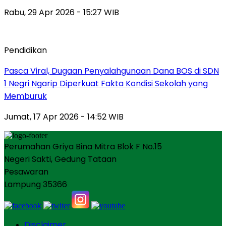
Rabu, 29 Apr 2026 - 15:27 WIB
Pendidikan
Pasca Viral, Dugaan Penyalahgunaan Dana BOS di SDN
1 Negri Ngarip Diperkuat Fakta Kondisi Sekolah yang
Memburuk
Jumat, 17 Apr 2026 - 14:52 WIB
Perumahan Griya Bina Mitra Blok F No.15
Negeri Sakti, Gedung Tataan
Pesawaran
Lampung 35366
Disclaimer