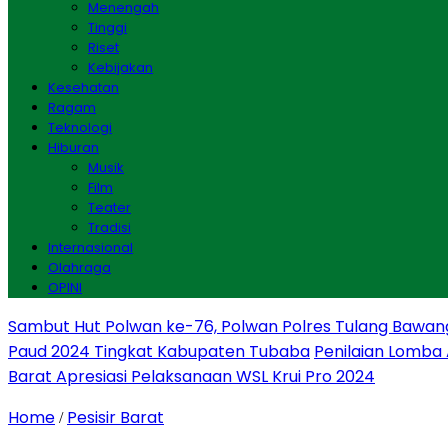
Menengah
Tinggi
Riset
Kebijakan
Kesehatan
Ragam
Teknologi
Hiburan
Musik
Film
Teater
Tradisi
Internasional
Olahraga
OPINI
Sambut Hut Polwan ke-76, Polwan Polres Tulang Bawan
Paud 2024 Tingkat Kabupaten Tubaba
Penilaian Lomba
Barat Apresiasi Pelaksanaan WSL Krui Pro 2024
Home
Pesisir Barat
/