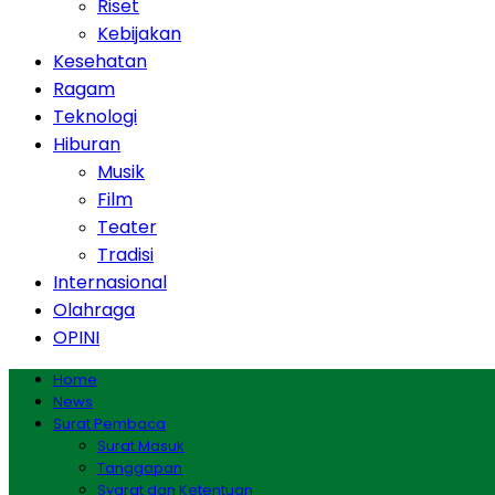
Riset
Kebijakan
Kesehatan
Ragam
Teknologi
Hiburan
Musik
Film
Teater
Tradisi
Internasional
Olahraga
OPINI
Home
News
Surat Pembaca
Surat Masuk
Tanggapan
Syarat dan Ketentuan