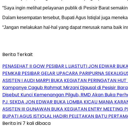
“Saya ingin melihat pelayanan publik di Pesisir Barat semaki
Dalam kesempatan tersebut, Bupati Agus Istiqlal juga meneka
“Jangan melakukan hal-hal yang dapat merusak nama baik inst
Berita Terkait
PENASEHAT II GOW PESIBAR L LIASTUTI JON EDWAR BUK
PEMKAB PESIBAR GELAR UPACARA PARIPURNA SEKALIGUS
ASISTEN I AUDI MARPI BUKA KEGIATAN PERINGATAN HUT
Kampanye Cagub Rahmat Mirzani Djausal di Pesisir Bara
Disebut Kunci Kemenangan Pilgub, RMD Akan Buka Perha
PJ. SEKDA JON EDWAR BUKA LOMBA KICAU MANIA KARA
ASISTEN III GUNAWAN BUKA KEGIATAN ENTRY MEETING PE
BUPATI AGUS ISTIQLAL HADIRI PELETAKAN BATU PERT
Berita ini 7 kali dibaca