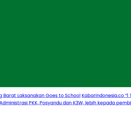
g Barat Laksanakan Goes to School
Kabarindonesia.co “1
 Administrasi PKK, Posyandu dan K3W, lebih kepada pem